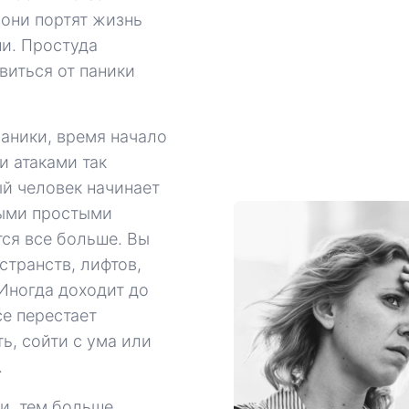
о они портят жизнь
и. Простуда
виться от паники
паники, время начало
и атаками так
ый человек начинает
ыми простыми
тся все больше. Вы
странств, лифтов,
 Иногда доходит до
се перестает
ь, сойти с ума или
.
и, тем больше