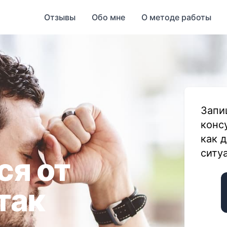
Отзывы
Обо мне
О методе работы
Запи
конс
как 
ситу
ся от
так