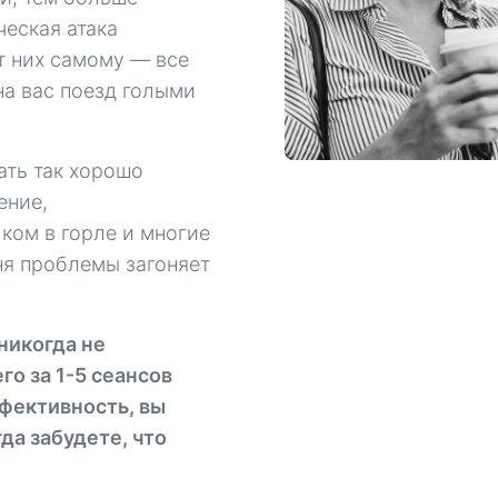
ческая атака
т них самому — все
на вас поезд голыми
ать так хорошо
ение,
 ком в горле и многие
ня проблемы загоняет
 никогда не
о за 1-5 сеансов
фективность, вы
гда забудете, что