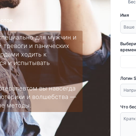
Бес
Имя
боток
специально для мужчин и
Выбери
 тревоги и панических
времен
годами ходить к
ься и испытывать
Логин 
нотерапевтом вы навсегда
эзотерики и волшебства —
ые методы.
Что бе