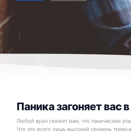
Паника загоняет вас 
Любой врач скажет вам, что панические ата
Что это всего лишь высокий уровень трево