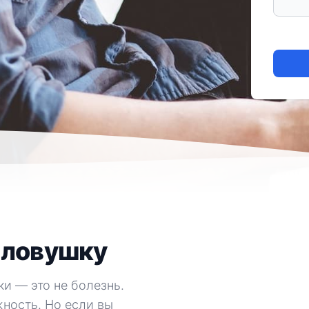
в ловушку
ки — это не болезнь.
жность. Но если вы