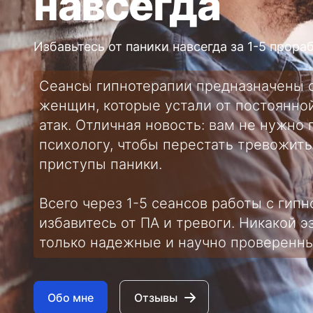
навсегда
Избавьтесь от паники навсегда за 1-5 прора
Сеансы гипнотерапии предназначены 
женщин, которые устали от постоянной
атак. Отличная новость: вам не нужно 
психологу, чтобы перестать тревожит
приступы паники.
Всего через 1-5 сеансов работы с гип
избавитесь от ПА и тревоги. Никакой 
только надежные и научно проверенн
Обо мне
Отзывы