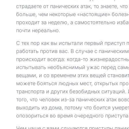
страдаете от панических атак, то знаете, чт
больше, чем некоторые «настоящие» болезн
проходит за неделю, а самостоятельно изба
почти нереально.
С тех пор как вы испытали первый приступ 
работать против вас. В случае с паническим
происходит всегда: когда-то жизнерадостн
испытывать необъяснимый ужас перед сам
вещами, и со временем этих вещей станови
можете бояться людных мест, открытых про
транспорта и других безобидных ситуаций.
того, что человек из-за панических атак вов
выходить из дома, потому что боится умерет
опозориться во время очередного приступа
Чем чаще с вами случаются приступы паник