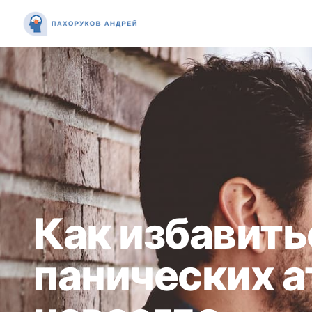
Как избавить
панических а